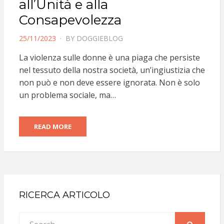
all’Unità e alla
Consapevolezza
POSTED
25/11/2023
BY
DOGGIEBLOG
ON
La violenza sulle donne è una piaga che persiste
nel tessuto della nostra società, un’ingiustizia che
non può e non deve essere ignorata. Non è solo
un problema sociale, ma…
READ MORE
RICERCA ARTICOLO
Search