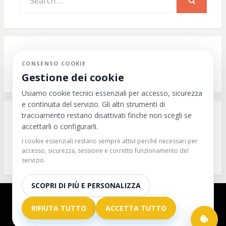
for:
SEARCH
Scrivici su WhatsApp
CONSENSO COOKIE
Gestione dei cookie
Usiamo cookie tecnici essenziali per accesso, sicurezza
e continuita del servizio. Gli altri strumenti di
tracciamento restano disattivati finche non scegli se
CERCA PER CATEGORIA
accettarli o configurarli.
I cookie essenziali restano sempre attivi perché necessari per
Cerca
accesso, sicurezza, sessione e corretto funzionamento del
per
servizio.
categoria
SCOPRI DI PIÙ E PERSONALIZZA
© Copyright 2026 -
Doggie Education
RIFIUTA TUTTO
ACCETTA TUTTO
C.F. 94286550481
Made in
with
and